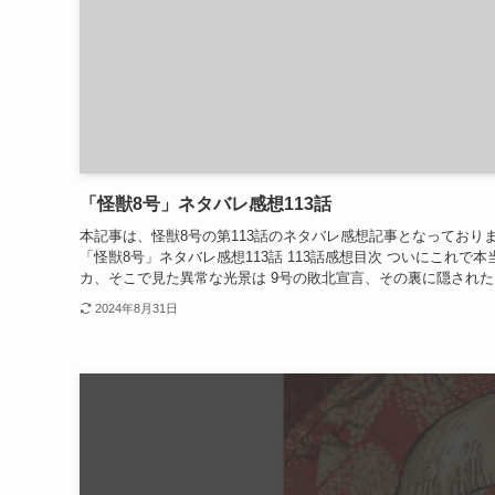
「怪獣8号」ネタバレ感想113話
本記事は、怪獣8号の第113話のネタバレ感想記事となっており
「怪獣8号」ネタバレ感想113話 113話感想目次 ついにこれ
カ、そこで見た異常な光景は 9号の敗北宣言、その裏に隠されたも
2024年8月31日