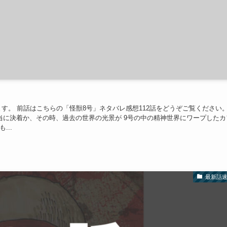
ます。 前話はこちらの「怪獣8号」ネタバレ感想112話をどうぞご覧ください
で本当に決着か、その時、過去の世界の光景が 9号の中の精神世界にワープしたカ
...
最新話