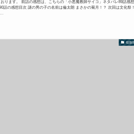
おります。 前話の感想は、こちらの「小悪魔教師サイコ」ネタバレ89話感
90話の感想目次 謎の男の子の名前は倫太朗 まさかの菊月！？ 次回は文化祭
..
怪獣