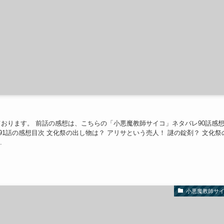
おります。 前話の感想は、こちらの「小悪魔教師サイコ」ネタバレ90話感
91話の感想目次 文化祭の出し物は？ アリサという売人！ 謎の錠剤？ 文化祭
.
小悪魔教師サ