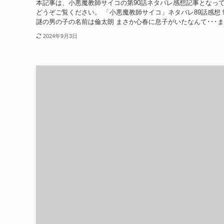
本記事は、小悪魔教師サイコの第90話ネタバレ感想記事となって
どうぞご覧ください。 「小悪魔教師サイコ」ネタバレ89話感想 
謎の男の子の名前は倫太朗 まさか心春に息子がいたなんて･･･ま.
2024年9月3日