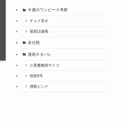
今週のワンピース考察
チョイ見せ
最新話速報
未分類
漫画ネタバレ
小悪魔教師サイコ
怪獣8号
撲殺ピンク